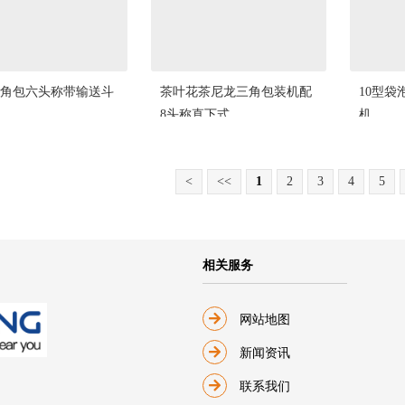
角包六头称带输送斗
茶叶花茶尼龙三角包装机配
10型
8头称直下式
机
<
<<
1
2
3
4
5
相关服务
网站地图
新闻资讯
联系我们