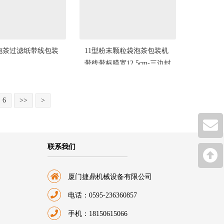
袋泡茶过滤纸带线包装
11型粉末颗粒袋泡茶包装机
带线带标膜宽12.5cm-三边封
茶叶末2克
6
>>
>
联系我们
厦门捷鼎机械设备有限公司
电话：0595-236360857
手机：18150615066