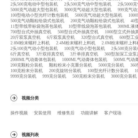
2头500克电动中型包装机
2头500克气动中型包装机
2头500
5000克气动超大型包装机
3000克气动超大型包装机
999克气
100型电动小型光纤计数包装机
5000克气动超大型包装机
10
500克气动颗粒给袋式包装机
200克气动颗粒给袋式包装机
4
11型带线带标袋泡茶包装机
10型带线袋泡茶包装机
300ML
700型台式外抽真空机
500型台式外抽真空机
1000型立式外抽
20斤双泵真空机
6斤双泵真空机
320型台式真空机
600型工
2.8M粉末螺杆上料机
2.4M粉末螺杆上料机
2.0M粉末螺杆上料
2头100克气动小型包装机
100克气动小型包装机
2头500克分装
6斤真空机
3斤双排真空机
3斤单排真空机
360型加深工业
2000ML气动膏体包装机
1000ML气动膏体包装机
500ML气
200克颗粒分装机
颗粒粉末小克重分装机
5000克分装机
36
100克粉末分装机
200克旋转分装机
100型光纤计数分装机
9999克分装机
999克分装机
500克粉末分装机
3000克分装机
视频分类
操作视频
安装使用
维修售后
功能讲解
客户现场
视频列表