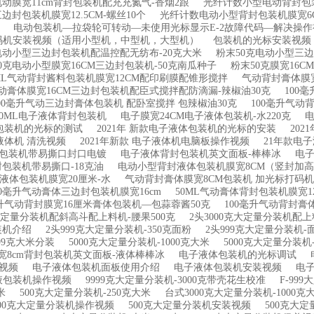
动膜宽11cm背封包装机配充充氮气-香烟2跟
光纤计数小型电动背封包装
封包装机膜宽12.5CM-螺丝10个
光纤计数电动小型背封包装机膜宽6C
电动包装机—拉袋轮可转动—未使用光标显示E-2故障代码—解决操作
码机安装视频（适用小型机，中型机，大型机）
包装机的光标安装视频
电动小型三边封包装机配温控配无纺布-20克大米
粉末50克电动小型三边
00克电动小型膜宽16CM三边封包装机-50克南瓜种子
粉末50克膜宽16C
0ML气动背封酱料包装机膜宽12CM配印刷膜配锥形搅拌
气动背封膏体膜宽
动膏体膜宽16CM三边封包装机配臣式搅拌配防滴漏-辣椒油30克
100
00毫升气动三边封膏体包装机 配卧室搅拌 包辣椒油30克
100毫升气动
00ML电子液体背封包装机
电子膜宽24CM电子液体包装机-水220克
电
体包装机的光标的测试
2021年 新款电子液体包装机的光标的安装
20
子液体机 清洗视频
2021年新款 电子液体机电脑板操作视频
21年款电
封包装机带易撕口封口电镀
电子液体背封包装机英文面板-棒棒冰
电子
封包装机带易撕口-18克油
电动小型背封液体包装机膜宽8CM（竖封加高3
液体包装机膜宽20厘米-水
气动背封膏体膜宽8CM包装机 加光标打码机
00毫升气动膏体三边封包装机膜宽16cm
50ML气动膏体背封包装机膜宽12.
毫升气动背封膜宽16厘米膏体包装机—包蒜蓉酱50克
100毫升气动背封膏
克大定量分装机配斜高斗配上料机-腰果500克
2头3000克大定量分装机配
装机介绍
2头999克大定量分装机-350克面粉
2头999克大定量分装机-面
99克大米分装
5000克大定量分装机-1000克大米
5000克大定量分装机
宽8cm背封包装机英文面板-液体棒棒冰
电子液体包装机的光标调试
视频
电子液体包装机面板使用介绍
电子液体包装机安装视频
电
液包装机操作视频
9999克大定量分装机-3000克带壳花生校准
F-99
米
500克大定量分装机-250克大米
台式3000克大定量分装机-1000克
500克大定量分装机操作视频
500克大定量分装机安装视频
500克大定