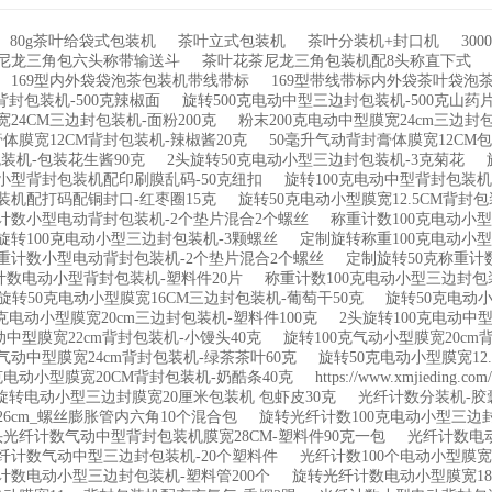
80g茶叶给袋式包装机
茶叶立式包装机
茶叶分装机+封口机
30
尼龙三角包六头称带输送斗
茶叶花茶尼龙三角包装机配8头称直下式
169型内外袋袋泡茶包装机带线带标
169型带线带标内外袋茶叶袋泡
背封包装机-500克辣椒面
旋转500克电动中型三边封包装机-500克山药
宽24CM三边封包装机-面粉200克
粉末200克电动中型膜宽24cm三边封包
膏体膜宽12CM背封包装机-辣椒酱20克
50毫升气动背封膏体膜宽12CM包
装机-包装花生酱90克
2头旋转50克电动小型三边封包装机-3克菊花
小型背封包装机配印刷膜乱码-50克纽扣
旋转100克电动中型背封包装机
装机配打码配铜封口-红枣圈15克
旋转50克电动小型膜宽12.5CM背封包
计数小型电动背封包装机-2个垫片混合2个螺丝
称重计数100克电动小
旋转100克电动小型三边封包装机-3颗螺丝
定制旋转称重100克电动小型
重计数小型电动背封包装机-2个垫片混合2个螺丝
定制旋转50克称重计
计数电动小型背封包装机-塑料件20片
称重计数100克电动小型三边封包
旋转50克电动小型膜宽16CM三边封包装机-葡萄干50克
旋转50克电动小
0克电动小型膜宽20cm三边封包装机-塑料件100克
2头旋转100克电动中型
动中型膜宽22cm背封包装机-小馒头40克
旋转100克气动小型膜宽20cm
克气动中型膜宽24cm背封包装机-绿茶茶叶60克
旋转50克电动小型膜宽12
克电动小型膜宽20CM背封包装机-奶酷条40克
https://www.xmjieding.com/
克旋转电动小型三边封膜宽20厘米包装机 包虾皮30克
光纤计数分装机-胶
6cm_螺丝膨胀管内六角10个混合包
旋转光纤计数100克电动小型三边
头光纤计数气动中型背封包装机膜宽28CM-塑料件90克一包
光纤计数电动
纤计数气动中型三边封包装机-20个塑料件
光纤计数100个电动小型膜宽
计数电动小型三边封包装机-塑料管200个
旋转光纤计数电动小型膜宽18