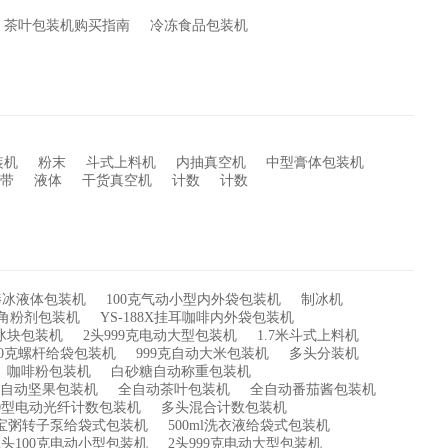
茶叶包装机购买指南
冷冻食品包装机
装机
粉末
斗式上料机
内抽真空机
中型膏体包装机
带
液体
干货真空机
计数
计数
棒冰液体包装机
100克气动小型内外袋包装机
制冰机
 圆角粉剂包装机
YS-188X挂耳咖啡内外袋包装机
冰块包装机
2头999克电动大型包装机
1.7米斗式上料机
00克螺杆给袋包装机
999克自动大米包装机
多头分装机
咖啡粉包装机
白砂糖自动称重包装机
自动坚果包装机
全自动茶叶包装机
全自动番茄酱包装机
00型电动光纤计数包装机
多头混合计数包装机
宝粥转子泵给袋式包装机
500ml洗衣液给袋式包装机
2头100克电动小型包装机
2头999克电动大型包装机