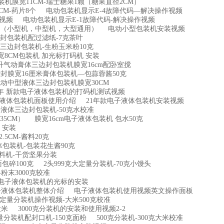
机膜宽11CM-瑞士糖果1颗（糖果直径2CM）
M-药片8个
电动包装机显示E-4故障代码—解决操作视频
视频
电动包装机显示E-1故障代码-解决操作视频
 （小型机，中型机，大型通用）
电动小型包装机安装视频
封包装机配过滤纸-7克茶叶
M三边封包装机-生粉玉米粉10克
8CM包装机 加光标打码机 安装
毫升气动膏体三边封包装机膜宽16cm配卧室搅
背封膜宽16厘米膏体包装机—包蒜蓉酱50克
动中型液体三边封包装机膜宽30CM
21年 新款电子液体包装机的打码机测试视频
子液体包装机面板使用介绍
21年款电子液体包装机安装视频
液体三边封包装机-50克水校准
5CM）
膜宽16cm电子液体包装机 包水50克
 安装
5CM-酱料20克
体包装机-包装花生酱90克
上料机-干货坚果分装
包碎100克
2头999克大定量分装机-70克小馒头
-粉末3000克较准
电子液体包装机的光标的安装
子液体包装机整体介绍
电子液体包装机使用视频英文操作面板
9大定量分装机操作视频-大米500克校准
大米
3000克分装机的安装和使用视频2-2
量分装机配封口机-150克面粉
500克分装机-300克大米校准