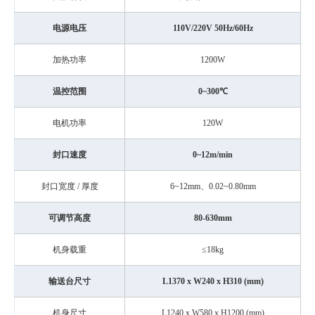
电源电压
110V/220V 50Hz/60Hz
加热功率
1200W
温控范围
0~300℃
电机功率
120W
封口速度
0~12m/min
封口宽度 / 厚度
6~12mm、0.02~0.80mm
可调节高度
80-630mm
机身载重
≤18kg
输送台尺寸
L1370 x W240 x H310 (mm)
机身尺寸
L1240 x W580 x H1200 (mm)