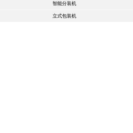
智能分装机
立式包装机
真空包装机
外抽真空机
(7)
内抽真空机
(1)
米砖真空机
(4)
鲜食真空机
(6)
干货真空机
(7)
传送上料机
工厂型包装机
封口机