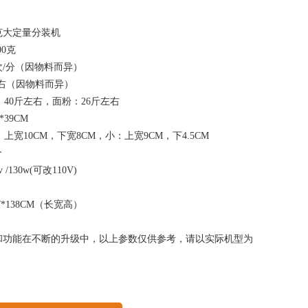
克大定量分装机
00克
次/分（因物料而异）
右（因物料而异）
0斤左右，面粉：26斤左右
39CM
宽10CM，下宽8CM，小：上宽9CM，下4.5CM
个
/130w(可改110V)
*138CM（长宽高）
和功能在不断的升级中，以上参数仅供参考，请以实际机型为