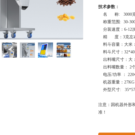
技术参数：
名 称: 3000
称重范围: 30-30
分装速度：6-12
精 度：3克左
料斗容量：大米：4
料斗尺寸：32*40*
出料嘴尺寸：大：上
出料嘴数量： 2
电压/功率 ： 220v 
机器重量：27KG
外型尺寸: 35*57
注意：因机器外形
准！