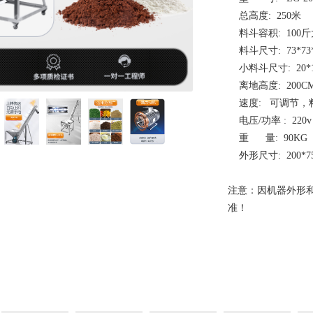
总高度:
250米
料斗容积:
100
料斗尺寸:
73*73
小料斗尺寸:
20*
离地高度: 200C
速度: 可调节，
电压/功率 : 220v 
重 量: 90KG
外形尺寸: 200*75
注意：因机器外形
准！