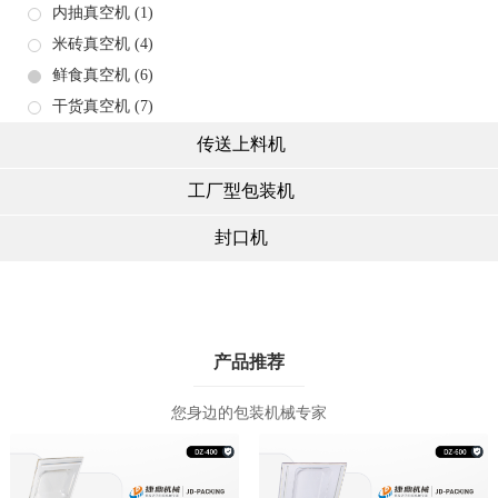
内抽真空机
(1)
米砖真空机
(4)
鲜食真空机
(6)
干货真空机
(7)
传送上料机
工厂型包装机
封口机
产品推荐
您身边的包装机械专家