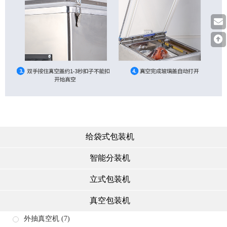
给袋式包装机
智能分装机
立式包装机
真空包装机
外抽真空机
(7)