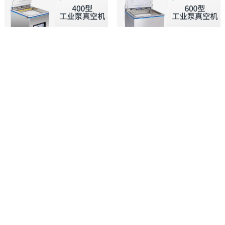
400型工业泵真空机
600型工业泵真空机
产品型号:DZ-400（工业泵）
产品型号:DZ-600（工业泵）