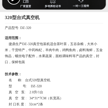
320型台式真空机
产品型号: DZ-320
适用范围：
捷鼎生产DZ-320真空包装机适合茶叶茶，五谷杂粮，大米小
米，干货特产，中药枸杞，羊肉牛肉，鸡鸭鱼肉，卤料海鲜，五金
饰品，螺丝电子配件，水果蔬菜，面粉调味料等产品的真空，封
口，保鲜包装
技术参数：
名 称: 台式320型真空机
型 号:
DZ-320
真 空 泵:
2.0升/1台
真 空 室 : 34*31*7CM（长宽高）
封 口长 度 : 32cm*2条