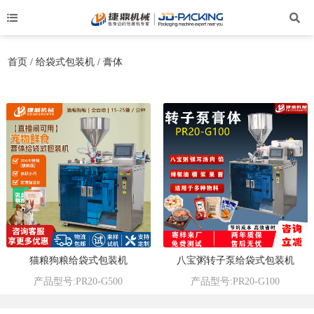
首页
/
给袋式包装机
/
膏体
猫粮狗粮给袋式包装机
八宝粥转子泵给袋式包装机
产品型号:PR20-G500
产品型号:PR20-G100