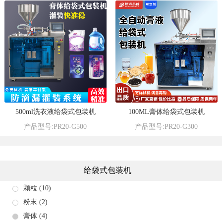
500ml洗衣液给袋式包装机
100ML膏体给袋式包装机
产品型号:PR20-G500
产品型号:PR20-G300
给袋式包装机
颗粒
(10)
粉末
(2)
膏体
(4)